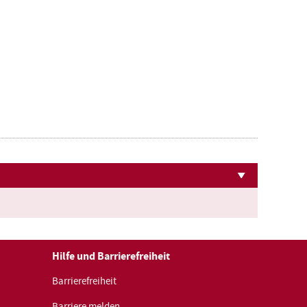
Großansicht
Großansicht
öffnen
öffnen
Hilfe und Barrierefreiheit
Barrierefreiheit
Barriere melden