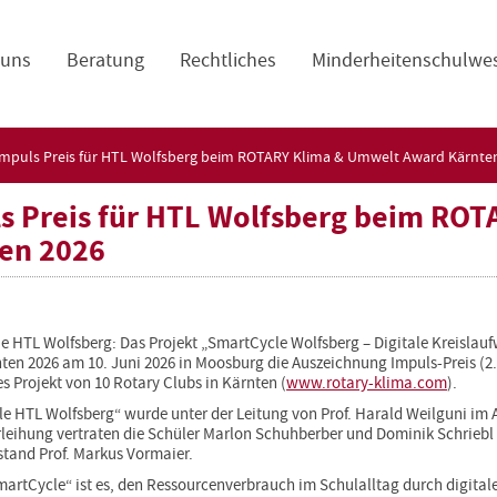
navigation
 uns
Beratung
Rechtliches
Minderheitenschulwe
Impuls Preis für HTL Wolfsberg beim ROTARY Klima & Umwelt Award Kärnte
s Preis für HTL Wolfsberg beim RO
en 2026
die HTL Wolfsberg: Das Projekt „SmartCycle Wolfsberg – Digitale Kreisla
en 2026 am 10. Juni 2026 in Moosburg die Auszeichnung Impuls-Preis (2.
s Projekt von 10 Rotary Clubs in Kärnten (
www.rotary-klima.com
).
e HTL Wolfsberg“ wurde unter der Leitung von Prof. Harald Weilguni im 
rleihung vertraten die Schüler Marlon Schuhberber und Dominik Schriebl 
stand Prof. Markus Vormaier.
martCycle“ ist es, den Ressourcenverbrauch im Schulalltag durch digitale