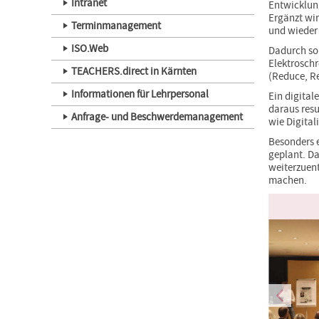
Intranet
Entwicklung
Ergänzt wir
Terminmanagement
und wieder
ISO.Web
Dadurch sol
Elektroschr
TEACHERS.direct in Kärnten
(Reduce, R
Informationen für Lehrpersonal
Ein digital
daraus resu
Anfrage- und Beschwerdemanagement
wie Digital
Besonders e
geplant. D
weiterzuent
machen.