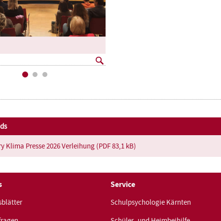
Großansicht
öffnen
ds
y Klima Presse 2026 Verleihung (PDF 83,1 kB)
s
Service
blätter
Schulpsychologie Kärnten
fragen
Schüler- und Heimbeihilfe