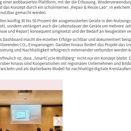
 einer webbasierten Plattform, mit der die Erfassung, Wiederverwendun
d das Konzept durch ein schulinternes „Repair & Reuse Lab“, in welchem
 nutzbar gemacht werden.
len künftig 30 bis 50 Prozent der ausgemusterten Geräte in den Nutzungsk
ott, sondern verlängert auch die Lebensdauer der Geräte um mehrere Jahre
euse und Repair) konsequent umgesetzt und der Bedarf an Neugeräten ver
es Dashboard macht die erzielten Erfolge sichtbar und dokumentiert beis
ltierenden CO₂-Einsparungen. Darüber hinaus fördert das Projekt das U
isierung und Nachhaltigkeit erfolgreich miteinander verbunden werden 
rfreulich ist, dass „SmartCycle Wolfsberg“ nicht nur ein Konzept bleibt. D
arüber hinaus sind Kooperationen mit regionalen Unternehmen und Bild
wickeln und als skalierbares Modell für nachhaltige digitale Kreislaufw