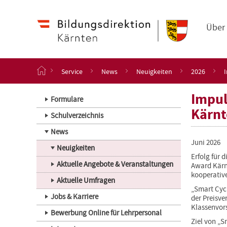
Navigation
Zum
Haupt
Inhalt
Über
springen
S
Service
News
Neuigkeiten
2026
t
a
Impul
r
Formulare
t
Kärnt
Schulverzeichnis
s
e
News
i
Juni 2026
t
Neuigkeiten
Erfolg für 
e
Aktuelle Angebote & Veranstaltungen
Award Kärnt
kooperative
Aktuelle Umfragen
„Smart Cycl
Jobs & Karriere
der Preisve
Klassenvor
Bewerbung Online für Lehrpersonal
Ziel von „S