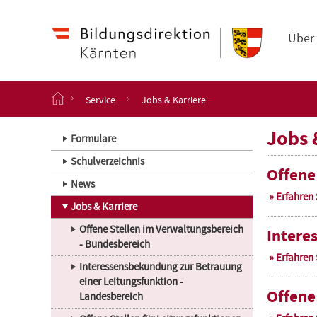
Navigation
Zum
Haupt
Inhalt
Über
springen
S
Service
Jobs & Karriere
t
a
Jobs 
r
Formulare
t
Schulverzeichnis
s
Offene
e
News
i
Erfahren
t
Jobs & Karriere
e
Offene Stellen im Verwaltungsbereich
Intere
- Bundesbereich
Erfahren
Interessensbekundung zur Betrauung
einer Leitungsfunktion -
Offene
Landesbereich