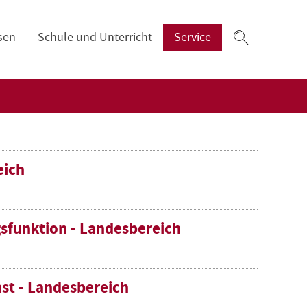
Zum
sen
Schule und Unterricht
Service
Suchfeld
eich
sfunktion - Landesbereich
nst - Landesbereich