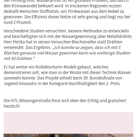
Der Hintergrund: Wasserarmut ist ein globales Problem, das durch
den Klimawandel befeuert wird. In trockenen Regionen nutzen
deshalb Menschen Stoffnetze, um Trinkwasser aus dem Nebel zu
gewinnen. Die Effizienz dieser Netze ist sehr gering und liegt nur bei
rund 2 Prozent.
Verschiedene Studien versuchten, bessere Methoden zu entwickeln
und beschäftigten sich mit der Wassergewinnung über Metalldrähte.
Herr Periša hat in seinen Versuchen Blechstreifen statt Drähten
verwendet. Das Ergebnis:
„Ich konnte so zeigen, dass ich mit 5
Blechen genauso viel Wasser gewinnen kann wie vorherige Studien
mit 50 Drähten.“
Er hat weiter ein Kollektorturm-Modell gebaut, welches
demonstrieren soll, wie man in der Wüste mit dieser Technik Wasser
sammeln könnte. Das Projekt erhielt beim 39. Bundesfinale von
Jugend Innovativ in der Kategorie Nachhaltigkeit den 2. Preis.
Die HTL Mössingerstraße freut sich über den Erfolg und gratuliert
herzlich!