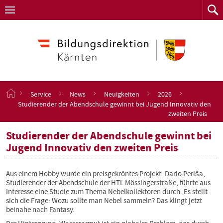
Navigation
Zum
Navigation
Zum
aufklappen
Such
Inhalt
springen
S
Service
News
Neuigkeiten
2026
t
Studierender der Abendschule gewinnt bei Jugend Innovativ den
a
zweiten Preis
r
t
Studierender der Abendschule gewinnt bei
s
Jugend Innovativ den zweiten Preis
e
i
t
Aus einem Hobby wurde ein preisgekröntes Projekt. Dario Periša,
e
Studierender der Abendschule der HTL Mössingerstraße, führte aus
Interesse eine Studie zum Thema Nebelkollektoren durch. Es stellt
sich die Frage: Wozu sollte man Nebel sammeln? Das klingt jetzt
beinahe nach Fantasy.