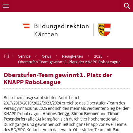
Navigation
Zum
Navigation
Zum
aufklappen
Such
Inhalt
springen
S
Service
News
Neuigkeiten
2025
t
Oberstufen-Team gewinnt 1. Platz der KNAPP RoboLeague
a
r
Oberstufen-Team gewinnt 1. Platz der
t
KNAPP RoboLeague
s
e
i
Bei seinem insgesamt siebten Antritt nach
t
2017/2018/2019/2022/2023/2024 erreichte das Oberstufen-Team des
e
Peraugymnasiums 2025 endlich den mehr als verdienten Sieg bei der
KNAPP RoboLeague.
Hannes Dengg, Simon Brenner
und
Timon
Pesendorfer
(alle 8A) kämpften sich durch vier hochemotionale
Durchgänge und gewannen schließlich ganz knapp vor zwei Teams
des BG/BRG Köflach. Auch das zweite Oberstufen-Team mit
Paul