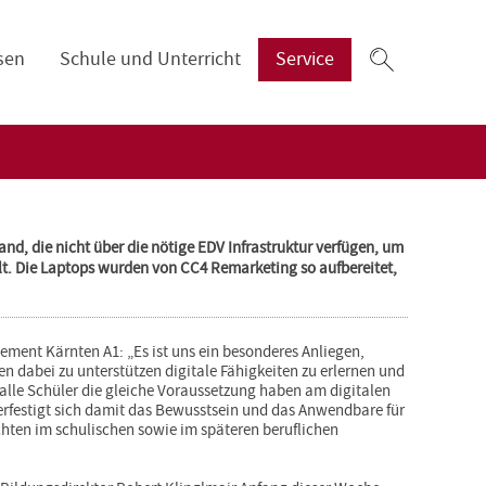
Zum
sen
Schule und Unterricht
Service
Suchfeld
nd, die nicht über die nötige EDV Infrastruktur verfügen, um
llt. Die Laptops wurden von CC4 Remarketing so aufbereitet,
ment Kärnten A1: „Es ist uns ein besonderes Anliegen,
n dabei zu unterstützen digitale Fähigkeiten zu erlernen und
s alle Schüler die gleiche Voraussetzung haben am digitalen
rfestigt sich damit das Bewusstsein und das Anwendbare für
hten im schulischen sowie im späteren beruflichen