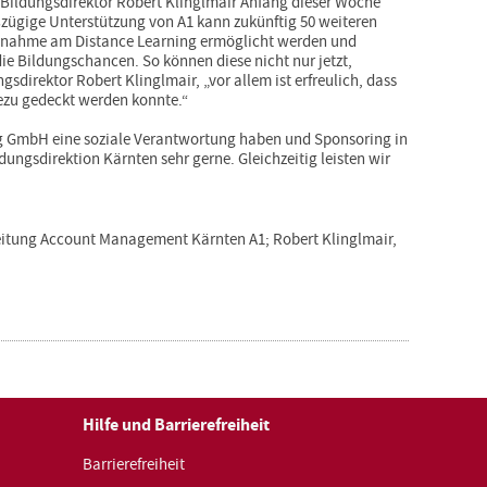
Bildungsdirektor Robert Klinglmair Anfang dieser Woche
ßzügige Unterstützung von A1 kann zukünftig 50 weiteren
ilnahme am Distance Learning ermöglicht werden und
ie Bildungschancen. So können diese nicht nur jetzt,
sdirektor Robert Klinglmair, „vor allem ist erfreulich, dass
ezu gedeckt werden konnte.“
g GmbH eine soziale Verantwortung haben und Sponsoring in
dungsdirektion Kärnten sehr gerne. Gleichzeitig leisten wir
 Leitung Account Management Kärnten A1; Robert Klinglmair,
Hilfe und Barrierefreiheit
Barrierefreiheit