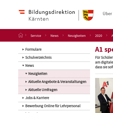
Navigation
Zum
Haupt
Inhalt
Über
springen
S
Service
News
Neuigkeiten
2020
t
a
A1 sp
r
Formulare
t
Schulverzeichnis
Für Schüler
s
am digitale
e
News
dass sie so
i
t
Neuigkeiten
e
Aktuelle Angebote & Veranstaltungen
Aktuelle Umfragen
Jobs & Karriere
Bewerbung Online für Lehrpersonal