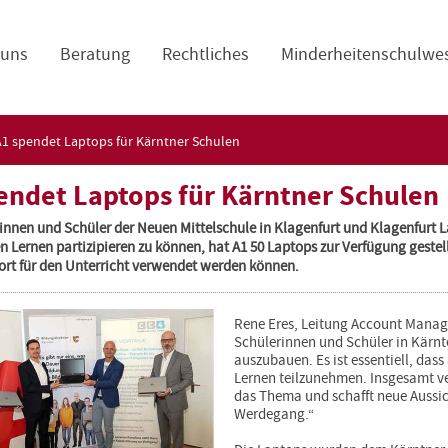
navigation
 uns
Beratung
Rechtliches
Minderheitenschulwe
A1 spendet Laptops für Kärntner Schulen
endet Laptops für Kärntner Schulen
innen und Schüler der Neuen Mittelschule in Klagenfurt und Klagenfurt La
n Lernen partizipieren zu können, hat A1 50 Laptops zur Verfügung geste
fort für den Unterricht verwendet werden können.
Rene Eres, Leitung Account Manage
Schülerinnen und Schüler in Kärnte
auszubauen. Es ist essentiell, das
Lernen teilzunehmen. Insgesamt ve
das Thema und schafft neue Aussic
Werdegang.“