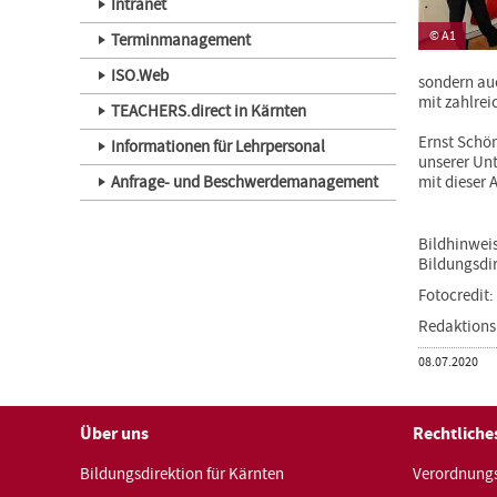
Intranet
© A1
Terminmanagement
ISO.Web
sondern auc
mit zahlre
TEACHERS.direct in Kärnten
Ernst Schö
Informationen für Lehrpersonal
unserer Unt
Anfrage- und Beschwerdemanagement
mit dieser
Bildhinweis
Bildungsdir
Fotocredit:
Redaktions
Veröffentlicht
08.07.2020
am
Über uns
Rechtliche
Bildungsdirektion für Kärnten
Verordnungs