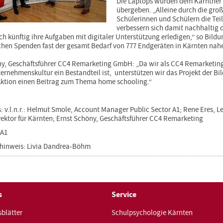
Die Laptops wurden dem Kärntner 
übergeben. „Alleine durch die gro
Schülerinnen und Schülern die Te
verbessern sich damit nachhaltig d
h künftig ihre Aufgaben mit digitaler Unterstützung erledigen,“ so Bildung
ichen Spenden fast der gesamt Bedarf von 777 Endgeräten in Kärnten nah
ny, Geschäftsführer CC4 Remarketing GmbH: „Da wir als CC4 Remarketin
ernehmenskultur ein Bestandteil ist, unterstützen wir das Projekt der Bil
 Aktion einen Beitrag zum Thema home schooling.“
: v.l.n.r.: Helmut Smole, Account Manager Public Sector A1; Rene Eres,
ektor für Kärnten; Ernst Schöny, Geschäftsführer CC4 Remarketing
 A1
hinweis: Livia Dandrea-Böhm
s
Service
blätter
Schulpsychologie Kärnten