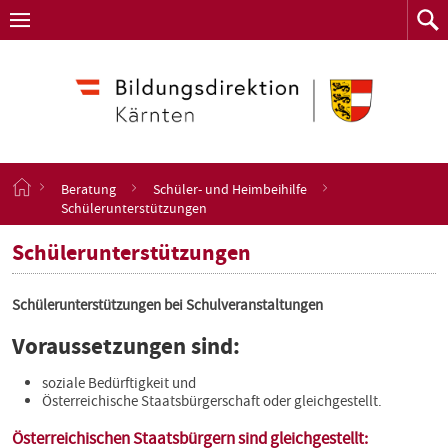
Navigation
Zum
Navigation
Zum
aufklappen
Such
Inhalt
springen
S
Beratung
Schüler- und Heimbeihilfe
t
Schülerunterstützungen
a
r
Schülerunterstützungen
t
s
e
Schülerunterstützungen bei Schulveranstaltungen
i
t
Voraussetzungen sind:
e
soziale Bedürftigkeit und
Österreichische Staatsbürgerschaft oder gleichgestellt.
Österreichischen Staatsbürgern sind gleichgestellt: